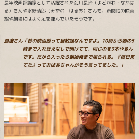
長年映画評論家として活躍された淀川長治（よどがわ・ながは
る）さんや水野晴郎（みずの・はるお）さんも、新開地の映画
館や劇場にはよく足を運んでいたそうです。
渡邊さん「昔の映画館って居放題なんですよ。10時から朝の5
時まで入れ替えなしで開けてて、同じのを3本やるん
です。だから入ったら朝始発まで居られる。『毎日来
てた』っておばあちゃんがそう言ってました。」