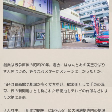
創業は戦争直後の昭和20年。過去にはなんとあの美空ひばり
さんをはじめ、錚々たるスターがステージに上がったとか。
当時は映画館や劇場が多く立ち並び、歓楽街として『東の浅
草、西の新開地』とも称された新開地もテレビの台頭などによ
り次第に衰退。
そんな中、「新開地劇場」は昭和55年に大衆演劇専門の劇場