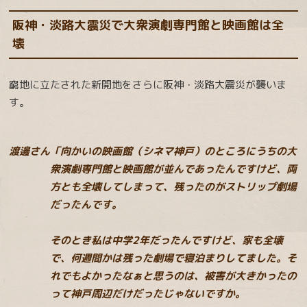
阪神・淡路大震災で大衆演劇専門館と映画館は全
壊
窮地に立たされた新開地をさらに阪神・淡路大震災が襲いま
す。
渡邊さん「向かいの映画館（シネマ神戸）のところにうちの大
衆演劇専門館と映画館が並んであったんですけど、両
方とも全壊してしまって、残ったのがストリップ劇場
だったんです。
そのとき私は中学2年だったんですけど、家も全壊
で、何週間かは残った劇場で寝泊まりしてました。そ
れでもよかったなぁと思うのは、被害が大きかったの
って神戸周辺だけだったじゃないですか。