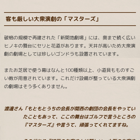
客も厳しい大衆演劇の「マスターズ」
破格の規模で再建された「新開地劇場」には、奥まで続く広い
ヒノキの舞台にセリと花道があります。天井が高いため大衆演
劇の劇場としては珍しいゴンドラも設置されています。
またお芝居で使う幕はなんと100種類以上、小道具もものすご
い数が用意されています。これだけ設備が整っている大衆演劇
の劇場はそう多くありません。
渡邊さん「もともとうちの会長が関西の劇団の会長をやってい
たこともあって、ここの舞台はゴルフで言うところの
『マスターズ』や言うて、頑張ってくれてますね。