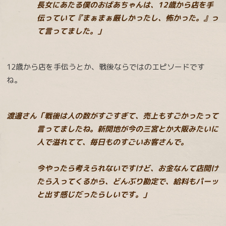
長女にあたる僕のおばあちゃんは、12歳から店を手
伝っていて『まぁまぁ厳しかったし、怖かった。』っ
て言ってました。」
12歳から店を手伝うとか、戦後ならではのエピソードです
ね。
渡邊さん「戦後は人の数がすごすぎて、売上もすごかったって
言ってましたね。新開地が今の三宮とか大阪みたいに
人で溢れてて、毎日ものすごいお客さんで。
今やったら考えられないですけど、お金なんて店開け
たら入ってくるから、どんぶり勘定で、給料もパーッ
と出す感じだったらしいです。」