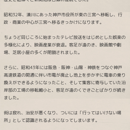
昭和32年、湊川にあった神戸市役所が東の三宮へ移転し、行
政・商業の中心が三宮へ移るきっかけになります。
ちょうど同じころに始まったテレビ放送をはじめとした娯楽の
多様化により、映画産業が衰退。客足が遠のき、映画館や劇
場、芝居小屋の多くが閉鎖されました。
さらに、昭和43年には阪急・阪神・山陽・神鉄をつなぐ神戸
高速鉄道の開通に伴い市電が廃止し地上を歩かずに電車の乗り
換えができるようになったこと、そして集客に寄与していた沿
岸部の工場の移転縮小と、客足が遠のくできごとばかりが続き
ました。
街は寂れ、治安が悪くなり、ついには「行ってはいけない場
所」として認識されるようになってしまいます。