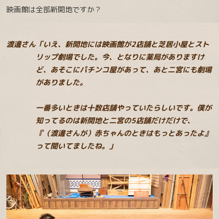
映画館は全部新開地ですか？
渡邊さん「いえ、新開地には映画館が2店舗と芝居小屋とスト
リップ劇場でした。今、となりに薬局がありますけ
ど、あそこにパチンコ屋があって、あと二宮にも劇場
がありました。
一番多いときは十数店舗やっていたらしいです。僕が
知ってるのは新開地と二宮の5店舗だけだけで、
『（渡邊さんが）赤ちゃんのときはもっとあったよ』
って聞いてましたね。」