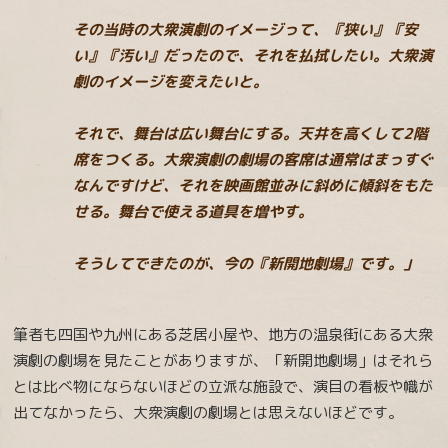
その当時の大衆演劇のイメージって、『狭い』『安
い』『汚い』だったので、それを払拭したい。大衆演
劇のイメージを変えたいと。
それで、舞台は広い舞台にする。天井を高くして2階
席をつくる。大衆演劇の劇場の客席は通常はまっすぐ
なんですけど、それを映画館並みに斜めに傾斜をもた
せる。舞台で使える道具を増やす。
そうしてできたのが、今の『新開地劇場』です。」
筆者も四国や九州にある芝居小屋や、地方の温泉街にある大衆
演劇の劇場を見たことがありますが、「新開地劇場」はそれら
とは比べ物にならないほどの立派な施設で、演目の看板や幟が
出てなかったら、大衆演劇の劇場とは思えないほどです。