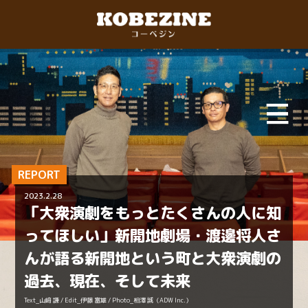
REPORT
2023.2.28
「大衆演劇をもっとたくさんの人に知
ってほしい」新開地劇場・渡邊将人さ
んが語る新開地という町と大衆演劇の
過去、現在、そして未来
Text_山﨑 謙 / Edit_伊藤 富雄 / Photo_相澤 誠（ADW Inc.）