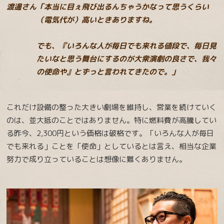
渡邊さん「本当に目ぇ飛び出るんちゃうかなって思うくらい
（電気代が）高いときありますね。
でも、『いろんな人が毎日でも来れる値段で、毎日見
たいなと思う舞台にするのが大衆演劇の良さで、我々
の使命や』とずっと言われてきたので。」
これだけ設備の整った大きい劇場を維持し、営業を続けていく
のは、並大抵のことではありません。特に燃料費が高騰してい
る昨今、2,300円という価格は破格です。「いろんな人が毎日
でも来れる」ことを「使命」としているとは言え、相当な企業
努力で成り立っていることは想像に難くありません。