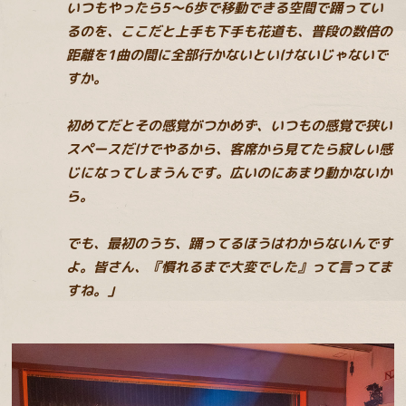
いつもやったら5〜6歩で移動できる空間で踊ってい
るのを、ここだと上手も下手も花道も、普段の数倍の
距離を1曲の間に全部行かないといけないじゃないで
すか。
初めてだとその感覚がつかめず、いつもの感覚で狭い
スペースだけでやるから、客席から見てたら寂しい感
じになってしまうんです。広いのにあまり動かないか
ら。
でも、最初のうち、踊ってるほうはわからないんです
よ。皆さん、『慣れるまで大変でした』って言ってま
すね。」