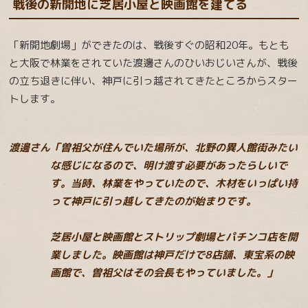
戦後の新開地に芝居小屋と映画館を建てる
「新開地劇場」ができたのは、戦後すぐの昭和20年。もとも
と大阪で林業をされていた渡邊さんのひいおじいさんが、戦後
の立ち退きに伴い、神戸に引っ越されてきたところからスター
トします。
渡邊さん「曽祖父が住んでいた場所が、北野の異人館街みたい
な感じになるので、明け渡す必要があったらしいで
す。当時、林業をやっていたので、木材をいっぱい持
って神戸に引っ越してきたのが始まりです。
芝居小屋と映画館とストリップ劇場とパチンコ店を開
業しました。映画館は神戸だけで8店舗、東宝系の映
画館で、曽祖父はその会長もやっていました。」