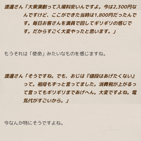
渡邊さん「大衆演劇って入場料安いんですよ。今は2,300円な
んですけど、ここができた当時は1,800円だったんで
す。毎日お客さんを満員で回してギリギリの感じで
す。だからすごく大変やったと思います。」
もうそれは「使命」みたいなものを感じますね。
渡邊さん「そうですね。でも、おじは『値段はあげたくない』
って。祖母もずっと言ってました。消費税が上がるっ
て言ってもギリギリまであげへん。大変ですよね。電
気代がすごいから。」
今なんか特にそうですよね。