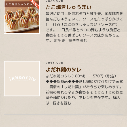
2026.6.26
たこ焼きしゅうまい
贅沢に使用した明石ダコと紅生姜、国産豚肉を
包んだしゅうまいに、ソースをたっぷりかけて
仕上げる「たこ焼きしゅうまい（ソース付）」
です。 一口食べるとタコの弾むような食感と
食欲をそそる香ばしいソースの味が広がりま
す。 紅生姜
…続きを読む
2021.6.28
よだれ鶏のタレ
よだれ鶏のタレ(180ml) 570円（税込）
◆◆◆新商品◆◆◆蒸し鶏にかけるだけで三宮
一貫楼の「よだれ鶏」がおうちで楽しめます。
花椒の痺れる辛さが食欲をそそそる！その他豆
腐や麺にかけたり、アレンジ自在です。 購入
は
…続きを読む