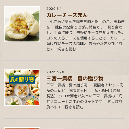
2026.8.1
カレーチーズまん
小さめに刻んだ鶏もも肉とたけのこ、玉ねぎ
を、 独自の配合で混ぜた特製カレー粉と合わ
せ、丁寧に練り、最後にチーズを加えました。
コクのあるチーズを使用することで、カレーに
負けないチーズの風味と まろやかさが加わり
とて
…続きを読む
2026.6.26
三宮一貫楼 夏の贈り物
三宮一貫楼 夏の贈り物 夏限定！セット商
品のご紹介 海風セット 5,795円（送料・
税込） タコや海老が入った三宮一貫楼の「海
鮮メニュー」が中心のセットです。 さっぱり
食べやす
…続きを読む