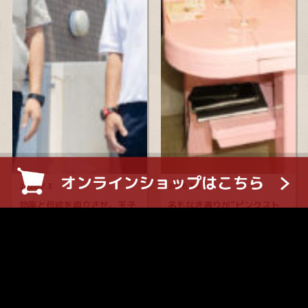
2026.7.3
2026.3.2
効率と伝統を両立させ、玉子
名もなき通りが”ピンクスト
焼きを通じて世界中を笑顔
リート”になるまで〜三宮と
に〜神戸の老舗・山田製玉部
北野の間で新しい神戸をつく
三代目 山田勝宏さん
ろうとする3人の店主たち