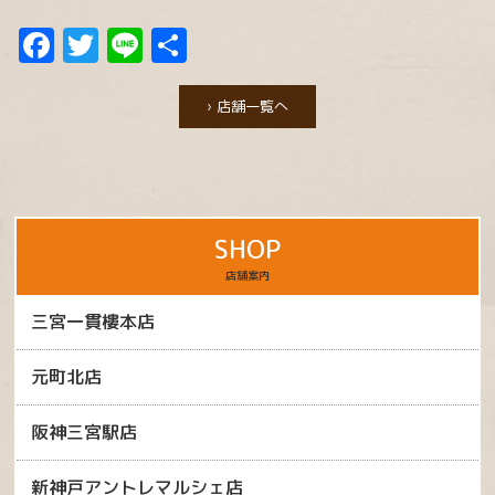
Facebook
Twitter
Line
共
有
› 店舗一覧へ
SHOP
店舗案内
三宮一貫樓本店
元町北店
阪神三宮駅店
新神戸アントレマルシェ店