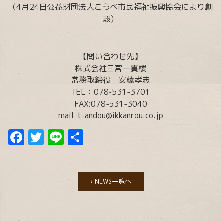
（4月24日公益財団法人こうべ市民福祉振興協会により創
設）
【問い合わせ先】
株式会社三宮一貫楼
常務取締役 安藤孝志
TEL：078-531-3701
FAX:078-531-3040
mail t-andou@ikkanrou.co.jp
Facebook
Twitter
Line
共
有
› NEWS一覧へ