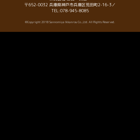
〒652-0032 兵庫県神戸市兵庫区荒田町2-16-3／
TEL:078-945-8085
©Copyright 2018 Sannomiya Ikkanrou Co.,Ltd. All Rights Reserved.